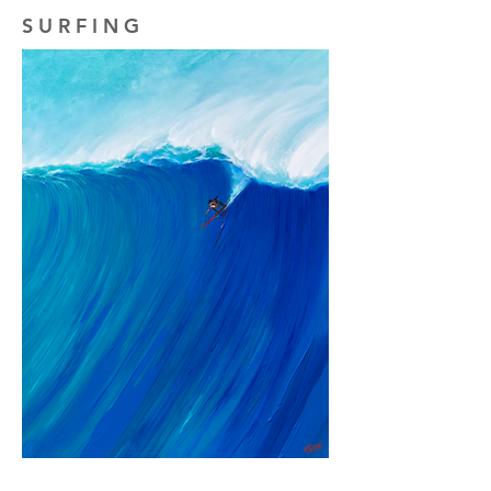
S U R F I N G