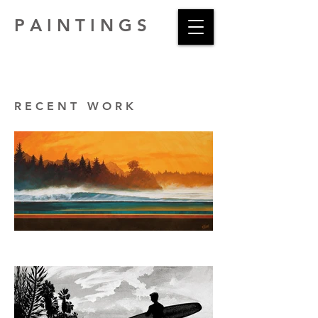
P A I N T I N G S
R E C E N T W O R K